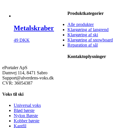
Produktkategorier
Alle produkter
Metalskraber
Klargøring af langrend
Klargøring af ski
Klargøring af snowboard
49
DKK
Reparation af sål
Kontaktoplysninger
ePortaler ApS
Damvej 114, 8471 Sabro
Support@alverdens-voks.dk
CVR: 36054387
Voks til ski
Universal voks
Blød børste
Nylon Børste
Kobber børste
Kantfil