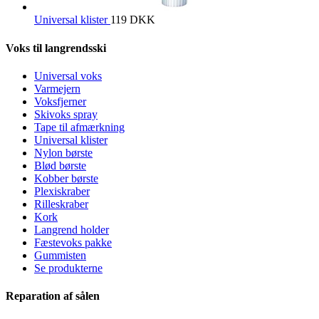
Universal klister
119
DKK
Voks til langrendsski
Universal voks
Varmejern
Voksfjerner
Skivoks spray
Tape til afmærkning
Universal klister
Nylon børste
Blød børste
Kobber børste
Plexiskraber
Rilleskraber
Kork
Langrend holder
Fæstevoks pakke
Gummisten
Se produkterne
Reparation af sålen