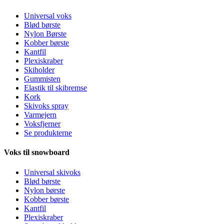
Universal voks
Blød børste
Nylon Børste
Kobber børste
Kantfil
Plexiskraber
Skiholder
Gummisten
Elastik til skibremse
Kork
Skivoks spray
Varmejern
Voksfjerner
Se produkterne
Voks til snowboard
Universal skivoks
Blød børste
Nylon børste
Kobber børste
Kantfil
Plexiskraber