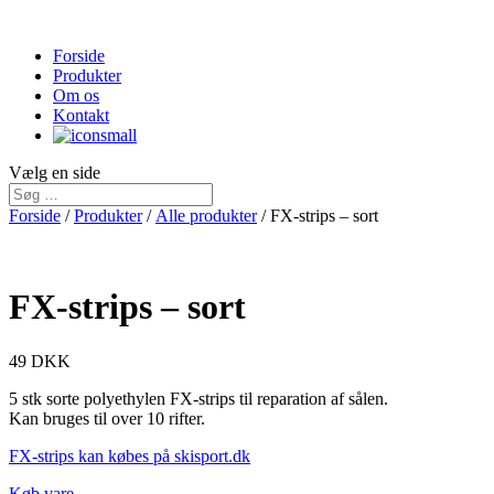
Forside
Produkter
Om os
Kontakt
Vælg en side
Forside
/
Produkter
/
Alle produkter
/ FX-strips – sort
FX-strips – sort
49
DKK
5 stk sorte polyethylen FX-strips til reparation af sålen.
Kan bruges til over 10 rifter.
FX-strips kan købes på skisport.dk
Køb vare