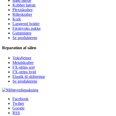
Blød børste
Kobber børste
Plexiskraber
Rilleskraber
Kork
Langrend holder
Fæstevoks pakke
Gummisten
Se produkterne
Reparation af sålen
Voksfjerner
Metalskraber
FX-strips sort
FX-strips hvid
Elastik til skibremse
Se produkterne
Facebook
Twitter
Google
RSS