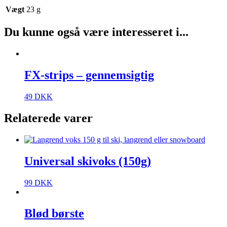
Vægt
23 g
Du kunne også være interesseret i...
FX-strips – gennemsigtig
49
DKK
Relaterede varer
Universal skivoks (150g)
99
DKK
Blød børste