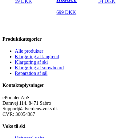
59
DKK
34
DKK
699
DKK
Produktkategorier
Alle produkter
Klargøring af langrend
Klargøring af ski
Klargøring af snowboard
Reparation af sål
Kontaktoplysninger
ePortaler ApS
Damvej 114, 8471 Sabro
Support@alverdens-voks.dk
CVR: 36054387
Voks til ski