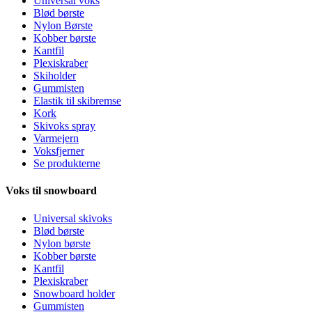
Universal voks
Blød børste
Nylon Børste
Kobber børste
Kantfil
Plexiskraber
Skiholder
Gummisten
Elastik til skibremse
Kork
Skivoks spray
Varmejern
Voksfjerner
Se produkterne
Voks til snowboard
Universal skivoks
Blød børste
Nylon børste
Kobber børste
Kantfil
Plexiskraber
Snowboard holder
Gummisten