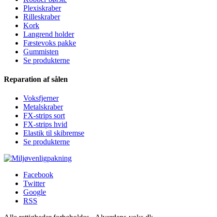
Plexiskraber
Rilleskraber
Kork
Langrend holder
Fæstevoks pakke
Gummisten
Se produkterne
Reparation af sålen
Voksfjerner
Metalskraber
FX-strips sort
FX-strips hvid
Elastik til skibremse
Se produkterne
Facebook
Twitter
Google
RSS