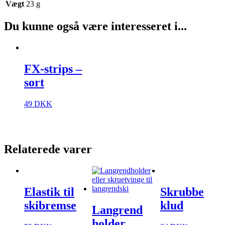
Vægt
23 g
Du kunne også være interesseret i...
FX-strips –
sort
49
DKK
Relaterede varer
Elastik til
Skrubbe
skibremse
klud
Langrend
holder